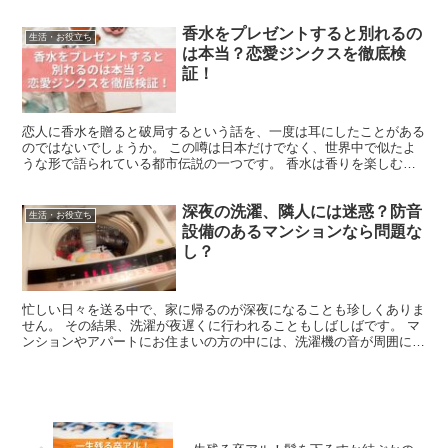
がない！」と焦ることはありませんか？ そんなときに役立つの...
香水をプレゼントすると別れるの
生活・お役立ち
は本当？恋愛ジンクスを徹底検
証！
恋人に香水を贈ると破局するという話を、一度は耳にしたことがある
のではないでしょうか。 この噂は日本だけでなく、世界中で似たよ
うな形で語られている都市伝説の一つです。 香水は香りを楽しむた
めのアイテムであり、個人の趣味や性格が反映される特別な...
深夜の洗濯、隣人には迷惑？防音
生活・お役立ち
設備のあるマンションなら問題な
し？
忙しい日々を送る中で、家に帰るのが深夜になることも珍しくありま
せん。 その結果、洗濯が夜遅くに行われることもしばしばです。 マ
ンションやアパートにお住まいの方の中には、洗濯機の音が周囲に迷
惑をかけていないか心配する方もいるでしょう。 特に、...