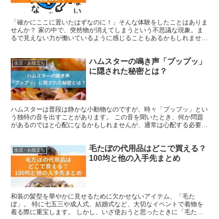
「確かにここに置いたはずなのに！」そんな体験をしたことはありま
せんか？ 家の中で、突然物が消えてしまうという不思議な現象。ま
るで見えない力が働いているように感じることもあるかもしれませ
ん。こうした出来事は、多くの人が日常的に経験しています。...
ハムスターの鳴き声「プップッ」
生活・お役立ち
に隠された秘密とは？
ハムスターは普段は静かな小動物なのですが、時々「プップッ」とい
う独特の音を出すことがあります。 この音を聞いたとき、何か問題
があるのではと心配になるかもしれませんが、通常は心配する必要は
ありません。 本記事では、「プップッ」の他に「クックッ...
毛たぼの代用品はどこで買える？
生活・お役立ち
100均と他の入手先まとめ
和装の髪型を華やかに見せるために欠かせないアイテム、「毛た
ぼ」。 特に七五三や成人式、結婚式など、大切なイベントで着物を
着る際に重宝します。 しかし、いざ使おうと思ったときに「毛たぼ