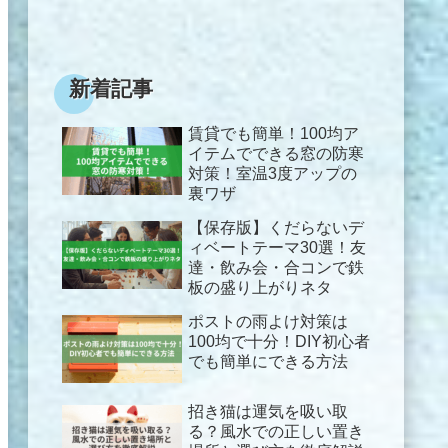
新着記事
賃貸でも簡単！100均ア
イテムでできる窓の防寒
対策！室温3度アップの
裏ワザ
【保存版】くだらないデ
ィベートテーマ30選！友
達・飲み会・合コンで鉄
板の盛り上がりネタ
ポストの雨よけ対策は
100均で十分！DIY初心者
でも簡単にできる方法
招き猫は運気を吸い取
る？風水での正しい置き