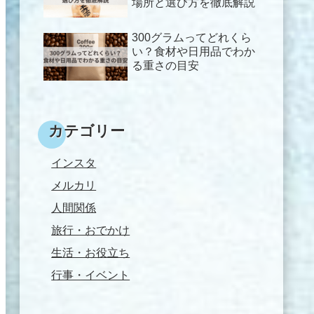
場所と選び方を徹底解説
300グラムってどれくら
い？食材や日用品でわか
る重さの目安
カテゴリー
インスタ
メルカリ
人間関係
旅行・おでかけ
生活・お役立ち
行事・イベント