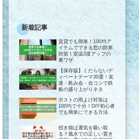
新着記事
賃貸でも簡単！100均ア
イテムでできる窓の防寒
対策！室温3度アップの
裏ワザ
【保存版】くだらないデ
ィベートテーマ30選！友
達・飲み会・合コンで鉄
板の盛り上がりネタ
ポストの雨よけ対策は
100均で十分！DIY初心者
でも簡単にできる方法
招き猫は運気を吸い取
る？風水での正しい置き