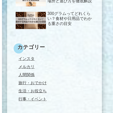
場所と選び方を徹底解説
300グラムってどれくら
い？食材や日用品でわか
る重さの目安
カテゴリー
インスタ
メルカリ
人間関係
旅行・おでかけ
生活・お役立ち
行事・イベント