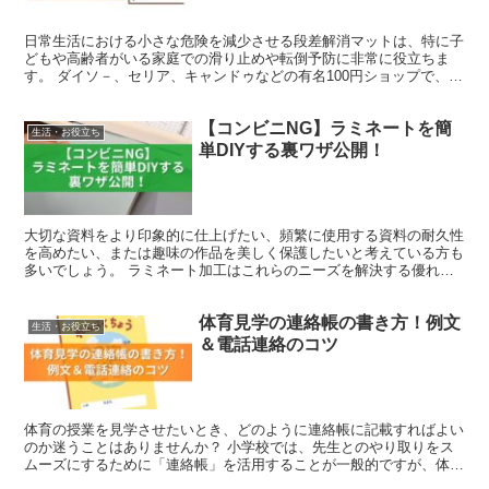
日常生活における小さな危険を減少させる段差解消マットは、特に子
どもや高齢者がいる家庭での滑り止めや転倒予防に非常に役立ちま
す。 ダイソ－、セリア、キャンドゥなどの有名100円ショップで、お
手頃価格の段差解消マットが手に入るかを調べてみました...
【コンビニNG】ラミネートを簡
生活・お役立ち
単DIYする裏ワザ公開！
大切な資料をより印象的に仕上げたい、頻繁に使用する資料の耐久性
を高めたい、または趣味の作品を美しく保護したいと考えている方も
多いでしょう。 ラミネート加工はこれらのニーズを解決する優れた
方法です。 しかし、手軽に利用できるコンビニではラミネ...
体育見学の連絡帳の書き方！例文
生活・お役立ち
＆電話連絡のコツ
体育の授業を見学させたいとき、どのように連絡帳に記載すればよい
のか迷うことはありませんか？ 小学校では、先生とのやり取りをス
ムーズにするために「連絡帳」を活用することが一般的ですが、体育
の見学を伝える際には、単に「体育を休みます」と書くだけ...