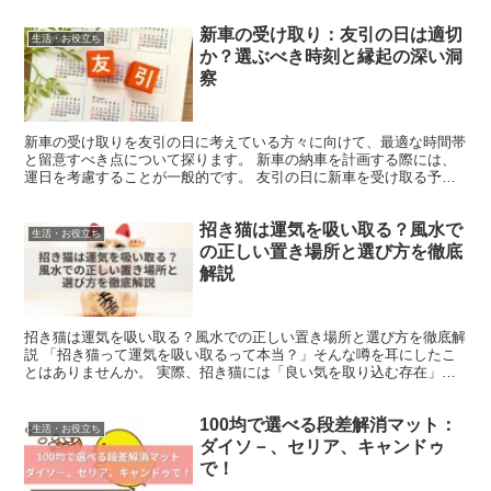
新車の受け取り：友引の日は適切
生活・お役立ち
か？選ぶべき時刻と縁起の深い洞
察
新車の受け取りを友引の日に考えている方々に向けて、最適な時間帯
と留意すべき点について探ります。 新車の納車を計画する際には、
運日を考慮することが一般的です。 友引の日に新車を受け取る予定
がある方は、その日が幸運をもたらすのか、それとも避けた...
招き猫は運気を吸い取る？風水で
生活・お役立ち
の正しい置き場所と選び方を徹底
解説
招き猫は運気を吸い取る？風水での正しい置き場所と選び方を徹底解
説 「招き猫って運気を吸い取るって本当？」そんな噂を耳にしたこ
とはありませんか。 実際、招き猫には「良い気を取り込む存在」と
も「幸運を招く存在」ともいわれ、解釈が分かれることがあ...
100均で選べる段差解消マット：
生活・お役立ち
ダイソ－、セリア、キャンドゥ
で！