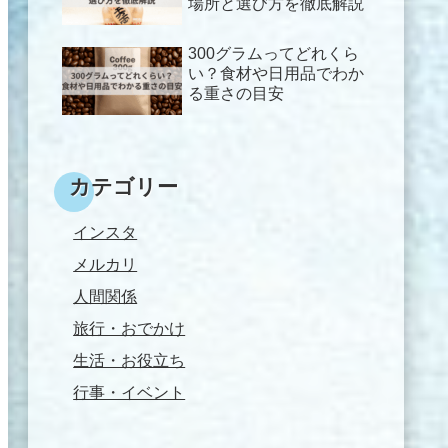
場所と選び方を徹底解説
300グラムってどれくら
い？食材や日用品でわか
る重さの目安
カテゴリー
インスタ
メルカリ
人間関係
旅行・おでかけ
生活・お役立ち
行事・イベント