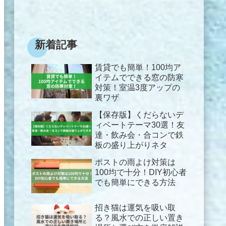
新着記事
賃貸でも簡単！100均ア
イテムでできる窓の防寒
対策！室温3度アップの
裏ワザ
【保存版】くだらないデ
ィベートテーマ30選！友
達・飲み会・合コンで鉄
板の盛り上がりネタ
ポストの雨よけ対策は
100均で十分！DIY初心者
でも簡単にできる方法
招き猫は運気を吸い取
る？風水での正しい置き