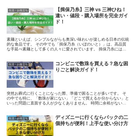
【揖保乃糸】三神 vs 三神ひね！
生活・お役立ち
違い・値段・購入場所を完全ガイ
ド！
素麺といえば、シンプルながらも奥深い味わいが楽しめる日本の伝統
的な食品です。 その中でも「揖保乃糸（いぼのいと）」は、高品質
な手延べ素麺として多くの人々に愛されています。 揖保乃糸には複
数の等級があり、その中でも最高級ランクに位置するのが「...
コンビニで数珠を買える？急な困
生活・お役立ち
りごと解決ガイド！
突然お葬式に行くことになった際、準備で困ることが多いです。 そ
の中でも特に、「数珠が家にない」「どこで買えるか分からない」と
いった問題に直面する人が少なくありません。 時間に余裕がない場
合は、なおさら焦りやすいものです。本記事では、コンビニ...
ディズニーに行くならバックの二
生活・お役立ち
個持ちが便利！上手な使い分け方