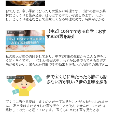
おでんは、寒い季節にぴったりの温かい料理です。 出汁の旨味が具
材にじっくりと染み込み、ほっとする味わいが楽しめます。 しか
し、じっくり煮込むことで美味しくなる料理なので、時間がかかるの
が難点です。 そこで活躍するのが「圧力鍋」です。 圧力鍋...
【中2】10分でできる自学！おす
生活・お役立ち
すめ24選を紹介
私の知人が塾の講師をしており、中学2年生の生徒からこんな声をよ
く聞くそうです。 「忙しい毎日の中、わずか10分でもできる自習方
法が知りたい。限られた時間で学習効果を得るための自習の選び方に
ついて教えてほしい。」 本記事では、そんな悩みを一緒...
夢で宝くじに当たったら誰にも話
生活・お役立ち
さない方が良い？夢の意味を探る
宝くじに当たる夢は、多くの人が一度は見たことがあるかもしれませ
ん。 私自身はまだそうした夢を見たことがありませんが、いつかは
経験してみたいと思っています。 宝くじに当たる夢を見たとき、そ
れが現実の運命に良い影響を与えると信じたいですね。 し...