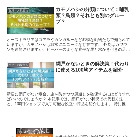
カモノハシの分類について：哺乳
生活・お役立ち
類？鳥類？それとも別のグルー
プ？
オーストラリアはコアラやカンガルーなど独特な動物たちで知られて
いますが、カモノハシも非常にユニークな存在です。 外見はカワウ
ソを連想させますが、ビーバーのような扁平な尾と水かき付きの足、
カモのくちばしを持っています。 本記事では、カモノハシ...
網戸がないときの解決策！代わり
生活・お役立ち
に使える100均アイテムを紹介
新居に網戸がない場合、虫を防ぎつつ風通しを確保するにはどうすれ
ばいいのでしょうか？ 本記事では、網戸がない状況での代替方法
と、100円ショップで入手可能な役立つ商品を紹介します。 特に推薦
したいのは、マグネットタイプや粘着式の網戸です。 こ...
カラオケ途中で買い物はOK？知らないと