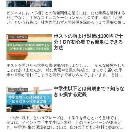
ビジネスにおいて相手との信頼関係を築くには、ただ業務を遂行する
だけでなく、丁寧なコミュニケーションが不可欠です。 特に「お誘
い」という行為は、社内外問わず人間関係を深めるうえで重要な接点
となります。 中でも「お誘いさせてください」という表現...
ポストの雨よけ対策は100均で十
生活・お役立ち
分！DIY初心者でも簡単にできる
方法
ポストを開けたら大事な郵便物がびしょびしょ…。そんな経験をした
ことはありませんか。 特に梅雨や台風の時期は、せっかく届いた手
紙や書類が濡れてしまうと気分まで落ち込んでしまいます。 とはい
え、市販の雨よけカバーを購入するのはちょっと高いし、取...
中学生以下とは何歳まで？知らな
生活・お役立ち
きゃ損する定義
「中学生以下」というフレーズは、中学生を含むという意味です。
例えば、イベントで「中学生以下無料」とのキャンペーンがあると
き、中学3年生の保護者はしばしば、自分の子どもが無料で参加でき
るかどうか心配になることがあります。 このような混乱は、...