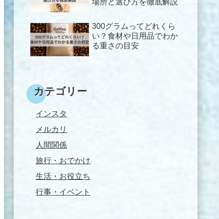
場所と選び方を徹底解説
300グラムってどれくら
い？食材や日用品でわか
る重さの目安
カテゴリー
インスタ
メルカリ
人間関係
旅行・おでかけ
生活・お役立ち
行事・イベント