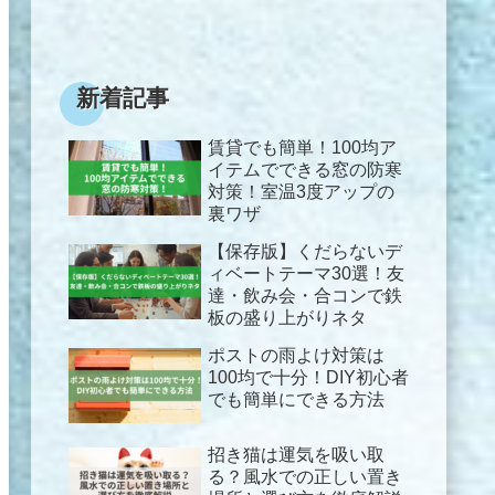
新着記事
賃貸でも簡単！100均ア
イテムでできる窓の防寒
対策！室温3度アップの
裏ワザ
【保存版】くだらないデ
ィベートテーマ30選！友
達・飲み会・合コンで鉄
板の盛り上がりネタ
ポストの雨よけ対策は
100均で十分！DIY初心者
でも簡単にできる方法
招き猫は運気を吸い取
る？風水での正しい置き