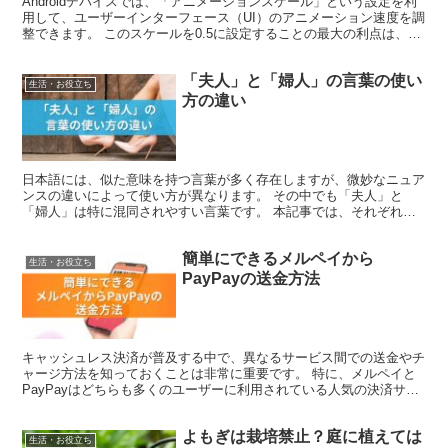
Androidデバイスでは、「アニメーションスケール」という設定を利
用して、ユーザーインターフェース（UI）のアニメーション速度を調
整できます。 このスケールを0.5に設定することの最大の利点は、UI
の反応が速くなり、操作がスムーズに感じら...
「夫人」と「婦人」の言葉の使い
生活・お役立ち
方の違い
日本語には、似た意味を持つ言葉が多く存在しますが、微妙なニュア
ンスの違いによって使い方が異なります。 その中でも「夫人」と
「婦人」は特に混同されやすい言葉です。 本記事では、それぞれの
意味や適切な使用方法、英語との対比、文化的背景などを詳し...
簡単にできるメルペイから
生活・お役立ち
PayPayの送金方法
キャッシュレス決済が普及する中で、異なるサービス間での送金やチ
ャージ方法を知っておくことは非常に重要です。 特に、メルペイと
PayPayはどちらも多くのユーザーに利用されている人気の決済サー
ビスですが、直接送金することはできません。 本記事...
よもぎは栽培禁止？庭に植えては
生活・お役立ち