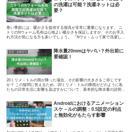
の洗濯は可能？洗濯ネットは必
要？
寒い季節には、暖かさを提供する寝具が非常に重要になります。 ニ
トリのNウォーム毛布は心地よい暖かさを保証しますが、そのお手入
れ方法が気になる方も多いでしょう。 「Nウォ－ムって家で洗濯して
も大丈夫かな？」と思う方も少なくありません。 本記事...
降水量20mmはヤバい？外出前に
生活・お役立ち
要確認！
20ミリメ－トルの雨が降った場合、その影響の大きさをご存じです
か？ この疑問に答えるため、20ミリメ－トルの降雨がどのように私
たちの日常生活に影響を及ぼすかについて、基本的な降水量の説明か
ら始め、大量の雨が突然降ることの感覚や、歩行や運転時...
Androidにおけるアニメーション
生活・お役立ち
スケ－ルの調整：0.5設定の利点
と無効化がもたらす影響