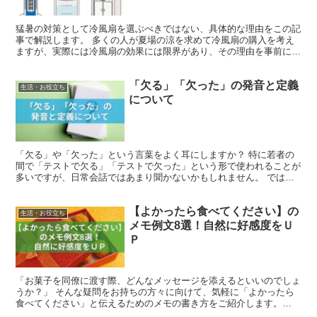
猛暑の対策として冷風扇を選ぶべきではない、具体的な理由をこの記
事で解説します。 多くの人が夏場の涼を求めて冷風扇の購入を考え
ますが、実際には冷風扇の効果には限界があり、その理由を事前に知
ることが重要です。 テレビのコマーシャルやオンラインで...
「欠る」「欠った」の発音と定義
生活・お役立ち
について
「欠る」や「欠った」という言葉をよく耳にしますか？ 特に若者の
間で「テストで欠る」「テストで欠った」という形で使われることが
多いですが、日常会話ではあまり聞かないかもしれません。 では、
この言葉はどのような意味を持っているのでしょうか？ こ...
【よかったら食べてください】の
生活・お役立ち
メモ例文8選！自然に好感度をＵ
Ｐ
「お菓子を同僚に渡す際、どんなメッセージを添えるといいのでしょ
うか？」 そんな疑問をお持ちの方々に向けて、気軽に「よかったら
食べてください」と伝えるためのメモの書き方をご紹介します。
「よかったら食べてください」のメモ例文 退職や異動の際に...