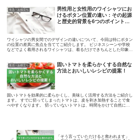
男性用と女性用のワイシャツにお
生活・お役立ち
けるボタン位置の違い：その起源
と歴史的背景を6つのポイントで
解説
ワイシャツの男女間でのデザインの違いについて、今回は特にボタン
の位置の差異に焦点を当ててご紹介します。 ビジネスシーンや学校
などでよく着用されるワイシャツは、着るだけできちんとした印象を
与えるため、忙しい朝には特に便利なアイテムです。 実は...
固いトマトを柔らかくする自然な
生活・お役立ち
方法とおいしいレシピの提案！
固いトマトを効果的に柔らかくし、美味しく活用する方法をご紹介し
ます。 すでに切ってしまったトマトは、皮を剥き加熱することで食
べやすくなります。 切っていないトマトは、時間をかけて自然に熟
成させることで柔らかくなります。 特に緑色がかったトマ...
「そう言っていただけると救われます」