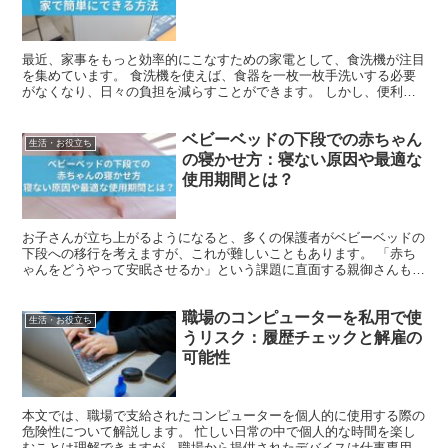
最近、家事をもっと効率的にこなすための家電として、食洗機が注目
を集めています。 食洗機を使えば、食器を一枚一枚手洗いする必要
がなくなり、日々の負担を減らすことができます。 しかし、便利な
食洗機にも注意したい点があります。それが、使用時に発生...
ベビーベッドの下段での赤ちゃん
生活・お役立ち
の寝かせ方：寝ない原因や最適な
使用期間とは？
お子さんが立ち上がるようになると、多くの保護者がベビーベッドの
下段への移行を考えますが、これが難しいこともあります。 「赤ち
ゃんをどうやって安眠させるか」という課題に直面する親御さんも多
いです。 私自身、娘がベビーベッドに慣れるよう何度も試...
職場のコンピューターを私用で使
生活・お役立ち
うリスク：履歴チェックと解雇の
可能性
本文では、職場で支給されたコンピューターを個人的に使用する際の
危険性について解説します。 忙しい日常の中で個人的な時間を楽し
むことは理解できますが、職場から提供されたデバイスは仕事専用と