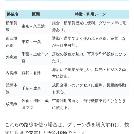
路線名
区間
特徴・利用シーン
横須賀
鎌倉・横須賀観光に便利。グリーン車に電
東京～久里浜
線
源あり。
総武快
通勤・通学でよく使われる路線。充電しな
東京～千葉
速線
がら仕事可能。
千葉～上総一ノ
房総の景色が魅力。写真やSNS投稿にぴっ
外房線
宮
たり。
海沿いの風景が美しい。観光・ビジネス両
内房線
蘇我～君津
方に対応。
総武本
成田空港へのアクセスに便利。長距離移動
千葉～成東
線
も安心。
佐倉～成田・成
空港利用者向け。飛行機搭乗前のひととき
成田線
田空港
に使える。
これらの路線を使う場合は、グリーン券を購入すれば、快
適に座席で充電しながら移動できます。