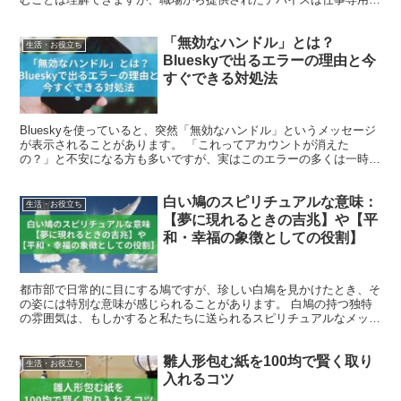
して使用し、私用は避けるべきです。 一部の企業では業績...
「無効なハンドル」とは？
生活・お役立ち
Blueskyで出るエラーの理由と今
すぐできる対処法
Blueskyを使っていると、突然「無効なハンドル」というメッセージ
が表示されることがあります。 「これってアカウントが消えた
の？」と不安になる方も多いですが、実はこのエラーの多くは一時的
なシステム不具合が原因です。 この記事では、「無効な...
白い鳩のスピリチュアルな意味：
生活・お役立ち
【夢に現れるときの吉兆】や【平
和・幸福の象徴としての役割】
都市部で日常的に目にする鳩ですが、珍しい白鳩を見かけたとき、そ
の姿には特別な意味が感じられることがあります。 白鳩の持つ独特
の雰囲気は、もしかすると私たちに送られるスピリチュアルなメッセ
ージともとらえられます。 本記事では、白鳩が持つスピリ...
雛人形包む紙を100均で賢く取り
生活・お役立ち
入れるコツ