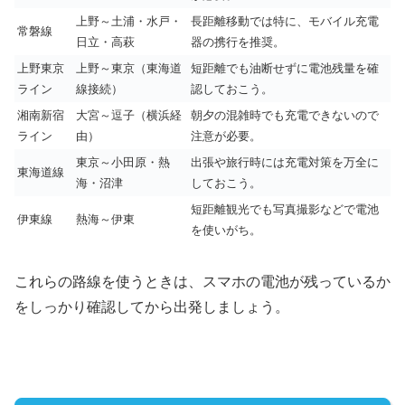
上野～土浦・水戸・
長距離移動では特に、モバイル充電
常磐線
日立・高萩
器の携行を推奨。
上野東京
上野～東京（東海道
短距離でも油断せずに電池残量を確
ライン
線接続）
認しておこう。
湘南新宿
大宮～逗子（横浜経
朝夕の混雑時でも充電できないので
ライン
由）
注意が必要。
東京～小田原・熱
出張や旅行時には充電対策を万全に
東海道線
海・沼津
しておこう。
短距離観光でも写真撮影などで電池
伊東線
熱海～伊東
を使いがち。
これらの路線を使うときは、スマホの電池が残っているか
をしっかり確認してから出発しましょう。