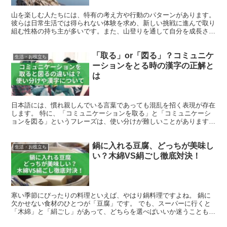
山を楽しむ人たちには、特有の考え方や行動のパターンがあります。
彼らは日常生活では得られない体験を求め、新しい挑戦に進んで取り
組む性格の持ち主が多いです。また、山登りを通して自分を成長させ
たいと考え、困難な状況でも解決方法を見つけ出す力を持...
「取る」or「図る」？コミュニケ
生活・お役立ち
ーションをとる時の漢字の正解と
は
日本語には、慣れ親しんでいる言葉であっても混乱を招く表現が存在
します。 特に、「コミュニケーションを取る」と「コミュニケーシ
ョンを図る」というフレーズは、使い分けが難しいことがあります。
私自身、長らく「コミュニケーションを取る」という言い...
鍋に入れる豆腐、どっちが美味し
生活・お役立ち
い？木綿VS絹ごし徹底対決！
寒い季節にぴったりの料理といえば、やはり鍋料理ですよね。 鍋に
欠かせない食材のひとつが「豆腐」です。 でも、スーパーに行くと
「木綿」と「絹ごし」があって、どちらを選べばいいか迷うこともあ
ると思います。 本記事では、それぞれの豆腐の特徴や、鍋...