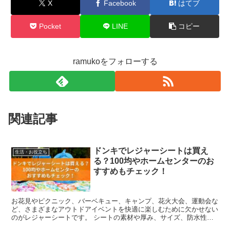
X
Facebook
はてブ
Pocket
LINE
コピー
ramukoをフォローする
関連記事
ドンキでレジャーシートは買え
生活・お役立ち
る？100均やホームセンターのお
すすめもチェック！
お花見やピクニック、バーベキュー、キャンプ、花火大会、運動会な
ど、さまざまなアウトドアイベントを快適に楽しむために欠かせない
のがレジャーシートです。 シートの素材や厚み、サイズ、防水性
能、収納のしやすさなど、用途に合ったものを選ぶことで、よ...