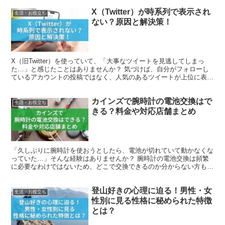
X（Twitter）が時系列で表示され
生活・お役立ち
ない？原因と解決策！
X（旧Twitter）を使っていて、「大事なツイートを見逃してしまっ
た…」と感じたことはありませんか？ 気づけば、自分がフォローし
ているアカウントの投稿ではなく、人気のあるツイートが上位に表示
されていることもありますよね。 特にリアルタイム...
カインズで腕時計の電池交換はで
生活・お役立ち
きる？料金や対応店舗まとめ
「久しぶりに腕時計を使おうとしたら、電池が切れていて動かなくな
っていた…」そんな経験はありませんか？ 腕時計の電池交換は頻繁
に必要なわけではないため、どこで交換できるのか分からない方も多
いかもしれません。 特に、近くに時計専門店がない場合や...
登山好きの心理に迫る！男性・女
生活・お役立ち
性別に見る性格に秘められた特徴
とは？