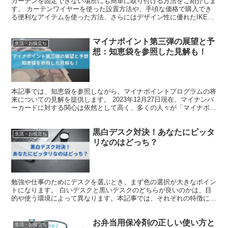
カーテンを固定できない場所にも簡単に取り付ける方法をご紹介しま
す。 カーテンワイヤーを使った設置方法や、手頃な価格で購入でき
る便利なアイテムを使った方法、さらにはデザイン性に優れたIKEA
製カーテンワイヤーの使い方について解説します。 この...
マイナポイント第三弾の展望と予
生活・お役立ち
想：知恵袋を参照した見解も！
本記事では、知恵袋を参照しながら、マイナポイントプログラムの将
来についての見解を提供します。 2023年12月27日現在、マイナンバ
ーカードに対する関心は依然として高く、多くの人々が「マイナポイ
ント第三弾の実施があるのではないか？」と期待し...
黒白デスク対決！あなたにピッタ
生活・お役立ち
リなのはどっち？
勉強や仕事のためにデスクを選ぶとき、まず色の選択が大きなポイン
トになります。 白いデスクと黒いデスクのどちらが良いのかは、目
的や使う環境によって異なります。本記事では、それぞれの特徴につ
いて詳しく解説していきます。どちらも魅力的ですが、特徴...
お弁当用保冷剤の正しい使い方と
生活・お役立ち