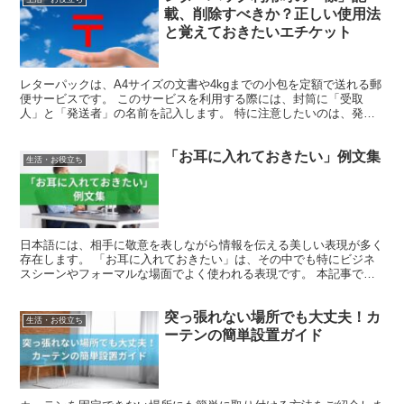
載、削除すべきか？正しい使用法
と覚えておきたいエチケット
レターパックは、A4サイズの文書や4kgまでの小包を定額で送れる郵
便サービスです。 このサービスを利用する際には、封筒に「受取
人」と「発送者」の名前を記入します。 特に注意したいのは、発送
者の名前に自動で付加される「様」の扱いです。 自分の...
「お耳に入れておきたい」例文集
生活・お役立ち
日本語には、相手に敬意を表しながら情報を伝える美しい表現が多く
存在します。 「お耳に入れておきたい」は、その中でも特にビジネ
スシーンやフォーマルな場面でよく使われる表現です。 本記事で
は、「お耳に入れる」の意味や適切な使い方、具体的な例文を...
突っ張れない場所でも大丈夫！カ
生活・お役立ち
ーテンの簡単設置ガイド