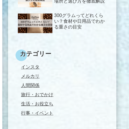
場所と選び方を徹底解説
300グラムってどれくら
い？食材や日用品でわか
る重さの目安
カテゴリー
インスタ
メルカリ
人間関係
旅行・おでかけ
生活・お役立ち
行事・イベント