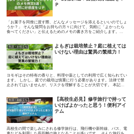
Ｐ
「お菓子を同僚に渡す際、どんなメッセージを添えるといいのでしょ
うか？」 そんな疑問をお持ちの方々に向けて、気軽に「よかったら
食べてください」と伝えるためのメモの書き方をご紹介します。
「よかったら食べてください」のメモ例文 退職や異動の際に...
よもぎは栽培禁止？庭に植えては
生活・お役立ち
いけない理由は驚異の繁殖力！
ヨモギはその特有の香りと、料理や薬としての利用で広く知られてい
ます。 しかし、庭での栽培は慎重に行う必要があります。法律で禁
止されてはいませんが、リスクを理解することが大切です。 本記事
では、庭でヨモギを植える際のリスク、基本的な栽培方法、...
【高校生必見】修学旅行で持って
生活・お役立ち
いけばよかったと思う！便利アイ
テム
高校生の間で楽しみにされる修学旅行は、飛行機や新幹線、バス、電
車などを利用した長距離の旅となることが多いです。 そんな旅行を