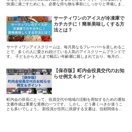
快適に過ごすためにも、必要な持ち物を事前にしっかりと準備しまし
ょう。 修学旅行は高校生活のハイライトの一つです。 素...
サーティワンのアイスが冷凍庫で
生活・お役立ち
カチカチに！簡単美味しくする方
法とは？
サーティワンアイスクリームは、毎月異なるフレーバーを楽しめるこ
とで、多くの人に愛され続けている人気のアイスクリームブランドで
す。 子どもから大人まで幅広い年齢層に親しまれており、毎月の新
しいフレーバーを楽しみにしている方も少なくありません。...
【保存版】町内会役員交代のお知
生活・お役立ち
らせ例文＆ポイント
町内会の班長にとって、役員交代や地域の活動を周知するための通知
文書作成は重要な業務の一つです。 しかし、どう書くべきか迷うこ
とも多いでしょう。 新役員が住民に挨拶する文書は、信頼関係を築
く第一歩となります。 特に、幅広い年齢層の方々が読むこ...