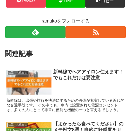
Pocket
LINE
コピー
ramukoをフォローする
関連記事
新幹線でヘアアイロン使えます！
生活・お役立ち
でもこれだけは要注意
新幹線は、出張や旅行を快適にするための設備が充実している近代的
な交通手段です。 その中でも、車内に設置された電源コンセント
は、多くの人にとって非常に便利な機能の一つと言えるでしょう。特
に、移動時間を活用してヘアアイロンを使い、身だしなみを整...
【よかったら食べてください】の
生活・お役立ち
メモ例文8選！自然に好感度をＵ