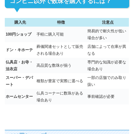
コンビニ以外で数珠を購入するには？
購入先
特徴
注意点
簡易的で耐久性が低い
100円ショップ
手軽に購入可能
場合が多い
葬儀関連セットとして販売
店舗によって在庫が異
ドン・キホーテ
される場合あり
なる
仏具店・お寺・
専門的な知識が必要な
高品質な数珠が揃う
法衣店
場合あり
スーパー・デパ
一部の店舗でのみ取り
種類が豊富で実際に選べる
ート
扱い
仏具コーナーに数珠がある
ホームセンター
事前確認が必要
場合あり