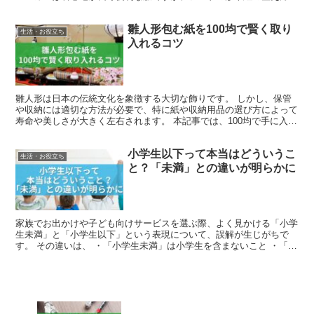
注意が必要です。 フードが乱れていたり、紐が左右非対称...
雛人形包む紙を100均で賢く取り
生活・お役立ち
入れるコツ
雛人形は日本の伝統文化を象徴する大切な飾りです。 しかし、保管
や収納には適切な方法が必要で、特に紙や収納用品の選び方によって
寿命や美しさが大きく左右されます。 本記事では、100均で手に入る
アイテムを活用しながら、雛人形を長持ちさせるための...
小学生以下って本当はどういうこ
生活・お役立ち
と？「未満」との違いが明らかに
家族でお出かけや子ども向けサービスを選ぶ際、よく見かける「小学
生未満」と「小学生以下」という表現について、誤解が生じがちで
す。 その違いは、 ・「小学生未満」は小学生を含まないこと ・「小
学生以下」は小学生を含むこと です。 この記事では、...