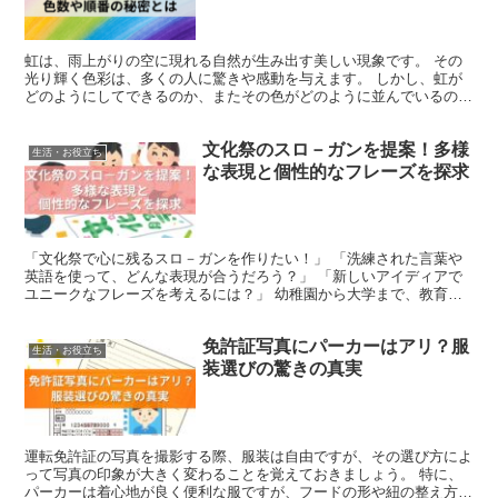
虹は、雨上がりの空に現れる自然が生み出す美しい現象です。 その
光り輝く色彩は、多くの人に驚きや感動を与えます。 しかし、虹が
どのようにしてできるのか、またその色がどのように並んでいるのか
を正確に知っている人は意外と少ないかもしれません。日本...
文化祭のスロ－ガンを提案！多様
生活・お役立ち
な表現と個性的なフレーズを探求
「文化祭で心に残るスロ－ガンを作りたい！」 「洗練された言葉や
英語を使って、どんな表現が合うだろう？」 「新しいアイディアで
ユニークなフレーズを考えるには？」 幼稚園から大学まで、教育機
関で開催される文化祭は多くの学生にとって忘れられないイ...
免許証写真にパーカーはアリ？服
生活・お役立ち
装選びの驚きの真実
運転免許証の写真を撮影する際、服装は自由ですが、その選び方によ
って写真の印象が大きく変わることを覚えておきましょう。 特に、
パーカーは着心地が良く便利な服ですが、フードの形や紐の整え方に