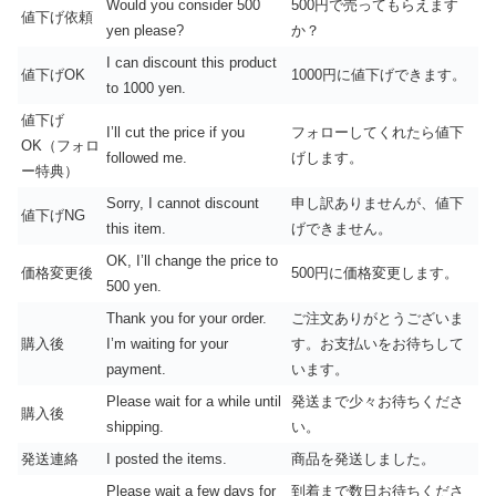
Would you consider 500
500円で売ってもらえます
値下げ依頼
yen please?
か？
I can discount this product
値下げOK
1000円に値下げできます。
to 1000 yen.
値下げ
I’ll cut the price if you
フォローしてくれたら値下
OK（フォロ
followed me.
げします。
ー特典）
Sorry, I cannot discount
申し訳ありませんが、値下
値下げNG
this item.
げできません。
OK, I’ll change the price to
価格変更後
500円に価格変更します。
500 yen.
Thank you for your order.
ご注文ありがとうございま
購入後
I’m waiting for your
す。お支払いをお待ちして
payment.
います。
Please wait for a while until
発送まで少々お待ちくださ
購入後
shipping.
い。
発送連絡
I posted the items.
商品を発送しました。
Please wait a few days for
到着まで数日お待ちくださ