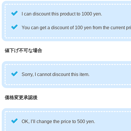
I can discount this product to 1000 yen.
You can get a discount of 100 yen from the current pr
値下げ不可な場合
Sorry, I cannot discount this item.
価格変更承認後
OK, I’ll change the price to 500 yen.