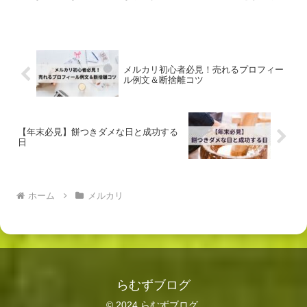
ることで、「この人なら安心して取引できそう」と思っても...
メルカリ初心者必見！売れるプロフィー
ル例文＆断捨離コツ
【年末必見】餅つきダメな日と成功する
日
ホーム
メルカリ
らむずブログ
© 2024 らむずブログ.