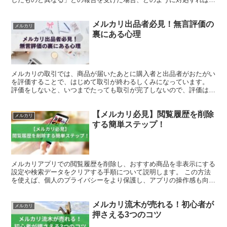
いでしょうか？ 誤配送発生時の対応手順 ここでは、メル...
メルカリ出品者必見！無言評価の
メルカリ
裏にある心理
メルカリの取引では、商品が届いたあとに購入者と出品者がおたがい
を評価することで、はじめて取引が終わるしくみになっています。
評価をしないと、いつまでたっても取引が完了しないので、評価はと
ても大切なステップになります。 評価のコメントは、自由...
【メルカリ必見】閲覧履歴を削除
メルカリ
する簡単ステップ！
メルカリアプリでの閲覧履歴を削除し、おすすめ商品を非表示にする
設定や検索データをクリアする手順について説明します。 この方法
を使えば、個人のプライバシーをより保護し、アプリの操作感も向上
させることが可能です。 以下では、メルカリ閲覧履歴の消...
メルカリ流木が売れる！初心者が
メルカリ
押さえる3つのコツ