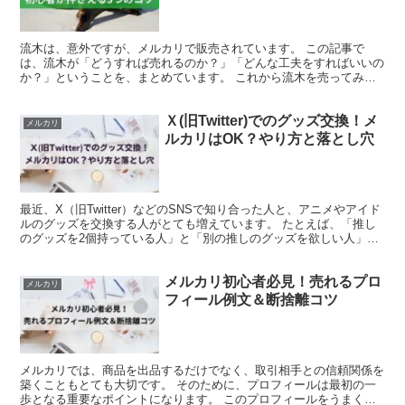
流木は、意外ですが、メルカリで販売されています。 この記事で
は、流木が「どうすれば売れるのか？」「どんな工夫をすればいいの
か？」ということを、まとめています。 これから流木を売ってみた
いなと思っている方、すでに出品しているけどなかなか売れな...
Ｘ(旧Twitter)でのグッズ交換！メ
メルカリ
ルカリはOK？やり方と落とし穴
最近、X（旧Twitter）などのSNSで知り合った人と、アニメやアイド
ルのグッズを交換する人がとても増えています。 たとえば、「推し
のグッズを2個持っている人」と「別の推しのグッズを欲しい人」が
出会って、お互いのグッズを交換するというやり...
メルカリ初心者必見！売れるプロ
メルカリ
フィール例文＆断捨離コツ
メルカリでは、商品を出品するだけでなく、取引相手との信頼関係を
築くこともとても大切です。 そのために、プロフィールは最初の一
歩となる重要なポイントになります。 このプロフィールをうまく作