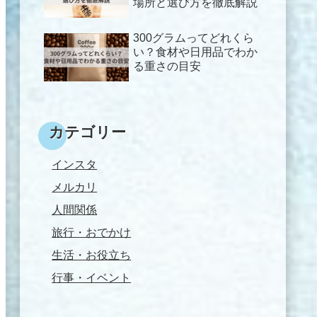
場所と選び方を徹底解説
300グラムってどれくら
い？食材や日用品でわか
る重さの目安
カテゴリー
インスタ
メルカリ
人間関係
旅行・おでかけ
生活・お役立ち
行事・イベント