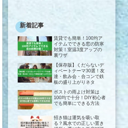
新着記事
賃貸でも簡単！100均ア
イテムでできる窓の防寒
対策！室温3度アップの
裏ワザ
【保存版】くだらないデ
ィベートテーマ30選！友
達・飲み会・合コンで鉄
板の盛り上がりネタ
ポストの雨よけ対策は
100均で十分！DIY初心者
でも簡単にできる方法
招き猫は運気を吸い取
る？風水での正しい置き