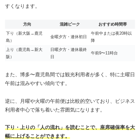
すくなります。
方向
混雑ピーク
おすすめ時間帯
下り（新大阪→鹿児
午前中または夜20時以
金曜夕方・連休初日
島）
降
上り（鹿児島→新大
日曜夕方・連休最終
午前9〜11時台
阪）
日
また、博多〜鹿児島間では観光利用者が多く、特に土曜日
午前は混みやすい傾向です。
逆に、月曜や火曜の午前便は比較的空いており、ビジネス
利用者中心で落ち着いた雰囲気になります。
下り・上りの「人の流れ」を読むことで、座席確保率を大
幅に上げることができます。