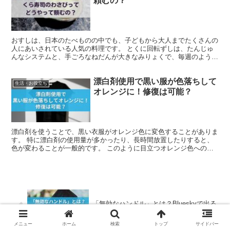
頼むの？
おすしは、日本のたべものの中でも、子どもから大人までたくさんの
人にあいされている人気の料理です。 とくに回転ずしは、たんじゅ
んなシステムと、手ごろなねだんが大きなみりょくで、毎週のように
食べに行く人も少なくありません。 そんな回転ずしの中で...
漂白剤使用で黒い服が色落ちして
生活・お役立ち
オレンジに！修復は可能？
漂白剤を使うことで、黒い衣服がオレンジ色に変色することがありま
す。 特に漂白剤の使用量が多かったり、長時間放置したりすると、
色が変わることが一般的です。 このように目立つオレンジ色への変
色は、衣服がもとの状態に戻るかどうか不安にさせることが...
「無効なハンドル」とは？Blueskyで出る
エラーの理由と今すぐできる対処法
メニュー
ホーム
検索
トップ
サイドバー