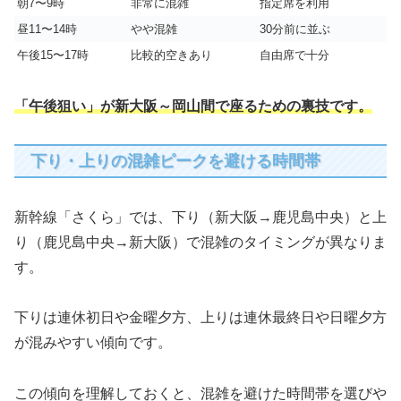
朝7〜9時
非常に混雑
指定席を利用
昼11〜14時
やや混雑
30分前に並ぶ
午後15〜17時
比較的空きあり
自由席で十分
「午後狙い」が新大阪～岡山間で座るための裏技です。
下り・上りの混雑ピークを避ける時間帯
新幹線「さくら」では、下り（新大阪→鹿児島中央）と上
り（鹿児島中央→新大阪）で混雑のタイミングが異なりま
す。
下りは連休初日や金曜夕方、上りは連休最終日や日曜夕方
が混みやすい傾向です。
この傾向を理解しておくと、混雑を避けた時間帯を選びや