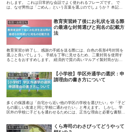
わします。 これは日常的な会話でよく使われるフレーズです。 で
は、なぜ男性は「ごめん」という言葉を選ぶのでしょうか？ 本記事
では、この言葉を多用する男性の心理的背景を掘り下げて...
教育実習終了後にお礼状を送る際
生活・お役立ち
の最適な封筒選びと宛名の記載方
法
教育実習が終了し、感謝の手紙を送る際には、白色の長形4号封筒を
選ぶと良いでしょう。 手紙を丁寧に見せるため、二重封筒を使用す
ることをおすすめします。 経済的で質の高いマルアイ製封筒がお勧
めです。これらは100枚入りで販売されており、10枚ず...
【小学校】学区外通学の選択：申
生活・お役立ち
請理由の書き方について
多くの保護者は「自宅から近い他の学区の学校を選びたい」や「子ど
もの親しい友達と同じ学校に通わせたい」と考えます。 しかし、学
区外の学校に子どもを通わせるためには、正当な理由と必要な書類の
提出が必要です。 具体的な申請手続きや許可される理由に...
くら寿司のわさびってどうやって
生活・お役立ち